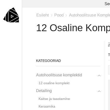
See
Esileht
Pood
Autohoolitsuse Komple
12 Osaline Komp
KATEGOORIAD
Autohoolitsuse komplektid
12 osaline komplekt
Detailing
Kaitse ja taastamine
Keraamika