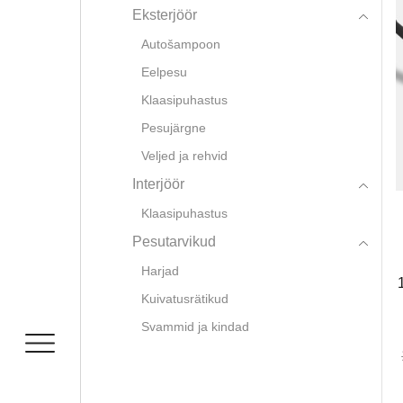
Eksterjöör
Autošampoon
Eelpesu
Klaasipuhastus
Pesujärgne
Veljed ja rehvid
Interjöör
Klaasipuhastus
Pesutarvikud
Harjad
Kuivatusrätikud
Svammid ja kindad