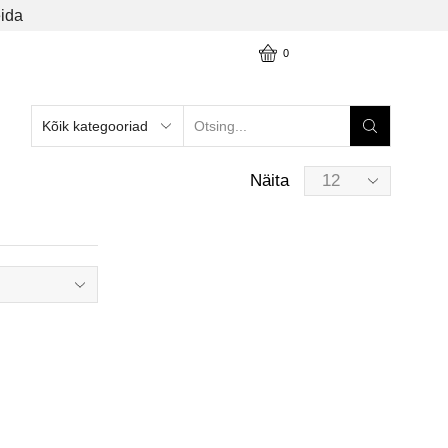
ida
0
Näita