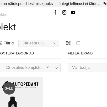
 on näidispood testimise jaoks — ühtegi tellimust ei täideta.
Pe
ktid
lekt
Filtrid
TOOTEKATEGOORIAD
FILTER: BRAND
12 osaline komplekt
×
Vali tootja
SALE