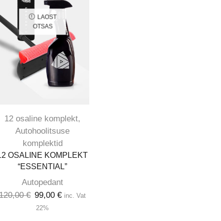
LAOST
OTSAS
12 osaline komplekt
,
Autohoolitsuse
komplektid
12 OSALINE KOMPLEKT
“ESSENTIAL”
Autopedant
120,00
€
99,00
€
inc. Vat
22%