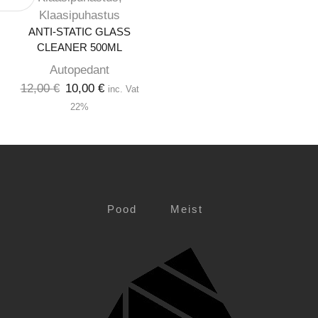
Klaasipuhastus
ANTI-STATIC GLASS
CLEANER 500ML
Autopedant
12,00
€
10,00
€
inc. Vat
22%
Pood
Meist