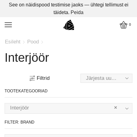
See on näidispood testimise jaoks — ühtegi tellimust ei
täideta.
Peida
0
Esileht
Pood
Interjöör
Filtrid
TOOTEKATEGOORIAD
Interjöör
×
FILTER: BRAND