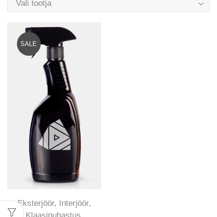
Vali tootja
SALE
Eksterjöör
,
Interjöör
,
Klaasipuhastus
,