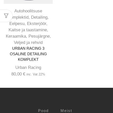
Autohoolitsuse
komplektid
,
Detailing
,
Eelpesu
,
Eksterjöör
,
Kaitse ja taastamine
,
Keraamika
,
Pesujärgne
,
Veljed ja rehvid
URBAN RACING 3
OSALINE DETAILING
KOMPLEKT
Urban Racing
80,00
€
inc. Vat 22%
Pood
Meist