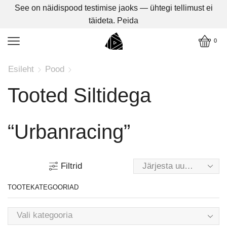
See on näidispood testimise jaoks — ühtegi tellimust ei
täideta.
Peida
0
Esileht
Pood
Tooted Siltidega
“urbanracing”
Filtrid
TOOTEKATEGOORIAD
Vali kategooria