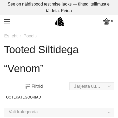
See on näidispood testimise jaoks — ühtegi tellimust ei
täideta.
Peida
0
Esileht
Pood
Tooted Siltidega
“venom”
Filtrid
TOOTEKATEGOORIAD
Vali kategooria