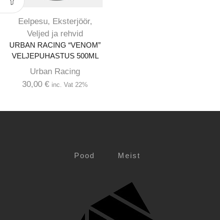
Eelpesu
,
Eksterjöör
,
Veljed ja rehvid
URBAN RACING “VENOM”
VELJEPUHASTUS 500ML
Urban Racing
30,00
€
inc. Vat 22%
Pood
Meist