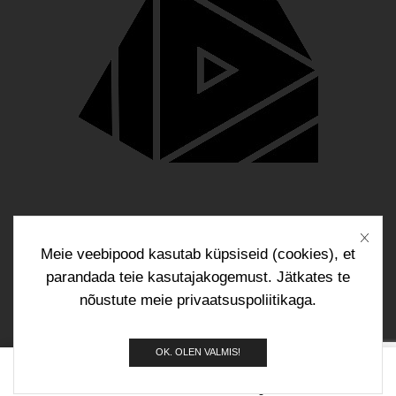
Blogi
Kontakt
Meie veebipood kasutab küpsiseid (cookies), et
parandada teie kasutajakogemust. Jätkates te
nõustute meie privaatsuspoliitikaga.
Copyright © Funktech 2024
OK. OLEN VALMIS!
0
Esileht
Pood
Otsing
Korv