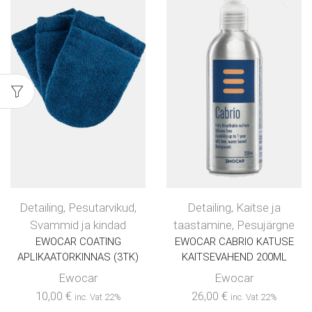
Detailing
,
Pesutarvikud
,
Detailing
,
Kaitse ja
Svammid ja kindad
taastamine
,
Pesujärgne
EWOCAR COATING
EWOCAR CABRIO KATUSE
APLIKAATORKINNAS (3TK)
KAITSEVAHEND 200ML
Ewocar
Ewocar
10,00
€
26,00
€
inc. Vat 22%
inc. Vat 22%