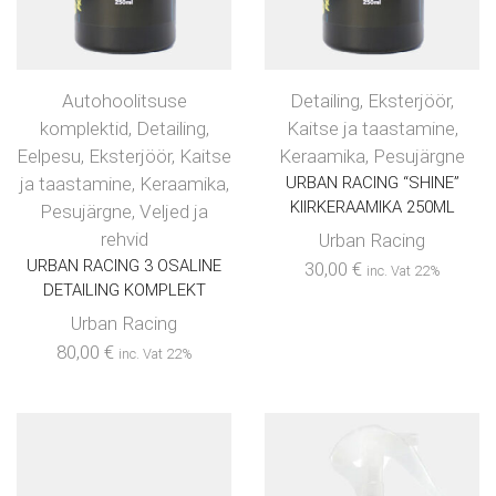
Autohoolitsuse
Detailing
,
Eksterjöör
,
komplektid
,
Detailing
,
Kaitse ja taastamine
,
Eelpesu
,
Eksterjöör
,
Kaitse
Keraamika
,
Pesujärgne
ja taastamine
,
Keraamika
,
URBAN RACING “SHINE”
KIIRKERAAMIKA 250ML
Pesujärgne
,
Veljed ja
rehvid
Urban Racing
URBAN RACING 3 OSALINE
30,00
€
inc. Vat 22%
DETAILING KOMPLEKT
Urban Racing
80,00
€
inc. Vat 22%