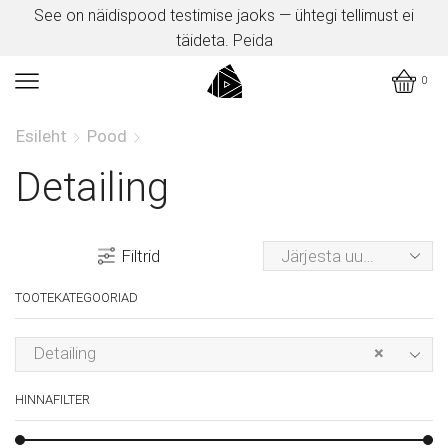
See on näidispood testimise jaoks — ühtegi tellimust ei
täideta.
Peida
0
Esileht
Pood
Detailing
Filtrid
TOOTEKATEGOORIAD
Detailing
×
HINNAFILTER