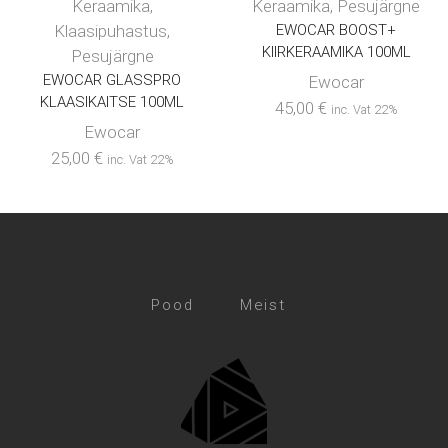
Keraamika
,
Keraamika
,
Pesujärgne
Klaasipuhastus
,
EWOCAR BOOST+
KIIRKERAAMIKA 100ML
Pesujärgne
EWOCAR GLASSPRO
Ewocar
KLAASIKAITSE 100ML
45,00
€
inc. Vat 22%
Ewocar
25,00
€
inc. Vat 22%
Pood
Meist