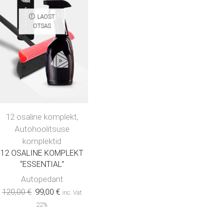
LAOST
OTSAS
12 osaline komplekt
,
Autohoolitsuse
komplektid
12 OSALINE KOMPLEKT
“ESSENTIAL”
Autopedant
120,00
€
99,00
€
inc. Vat
22%