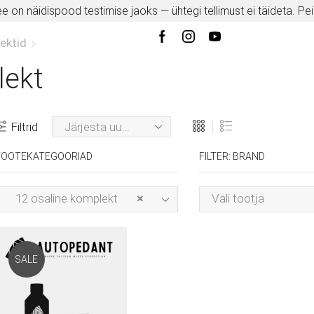
e on näidispood testimise jaoks — ühtegi tellimust ei täideta.
Pe
ektid
lekt
Filtrid
TOOTEKATEGOORIAD
FILTER: BRAND
12 osaline komplekt
×
Vali tootja
SALE