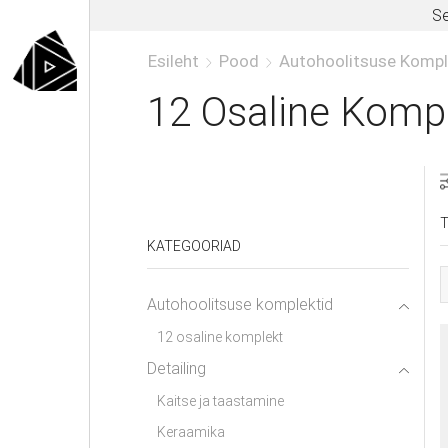
Se
Esileht
Pood
Autohoolitsuse Kompl
12 Osaline Komp
KATEGOORIAD
Autohoolitsuse komplektid
12 osaline komplekt
Detailing
Kaitse ja taastamine
Keraamika