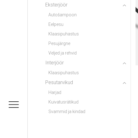
Eksterjöör
Autošampoon
Eelpesu
Klaasipuhastus
Pesujärgne
Veljed ja rehvid
Interjöör
Klaasipuhastus
Pesutarvikud
Harjad
Kuivatusrätikud
Svammid ja kindad