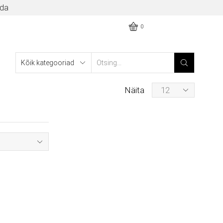
ida
0
Näita