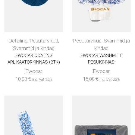
Detailing
,
Pesutarvikud
,
Pesutarvikud
,
Svammid ja
Svammid ja kindad
kindad
EWOCAR COATING
EWOCAR WASHMITT
APLIKAATORKINNAS (3TK)
PESUKINNAS
Ewocar
Ewocar
10,00
€
15,00
€
inc. Vat 22%
inc. Vat 22%