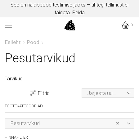
See on näidispood testimise jaoks — ühtegi tellimust ei
täideta.
Peida
0
Esileht
Pood
Pesutarvikud
Tarvikud
Filtrid
TOOTEKATEGOORIAD
Pesutarvikud
×
HINNAFILTER