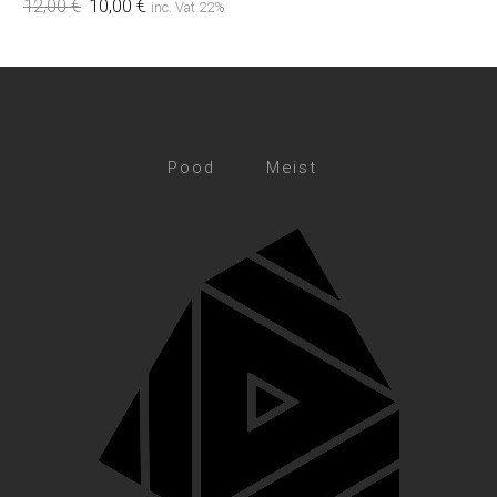
12,00
€
10,00
€
inc. Vat 22%
Pood
Meist