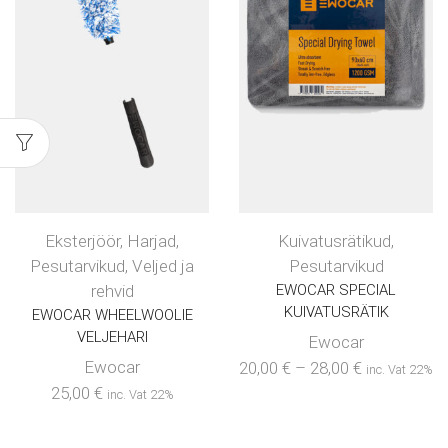
Eksterjöör
,
Harjad
,
Kuivatusrätikud
,
Pesutarvikud
,
Veljed ja
Pesutarvikud
rehvid
EWOCAR SPECIAL
KUIVATUSRÄTIK
EWOCAR WHEELWOOLIE
VELJEHARI
Ewocar
Ewocar
20,00
€
–
28,00
€
inc. Vat 22%
25,00
€
inc. Vat 22%