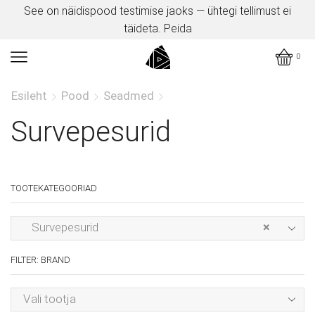
See on näidispood testimise jaoks — ühtegi tellimust ei
täideta.
Peida
0
Esileht
Pood
Seadmed
Survepesurid
TOOTEKATEGOORIAD
Survepesurid
×
FILTER: BRAND
Vali tootja