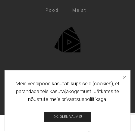
Pood
Meist
Blogi
Kontakt
Meie veebipood kasutab küpsiseid (cookies), et
parandada teie kasutajakogemust. Jätkates te
nõustute meie privaatsuspoliitikaga.
Copyright © Funktech 2024
OK. OLEN VALMIS!
0
Esileht
Pood
Otsing
Korv